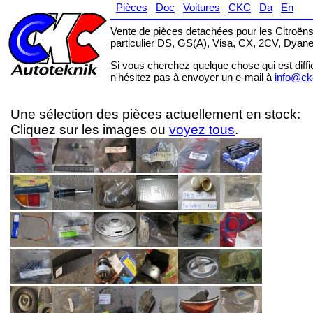
Pièces
Doc
Voitures
CKC
Da
En
Vente de pièces detachées pour les Citroëns
particulier DS, GS(A), Visa, CX, 2CV, Dyane
Si vous cherchez quelque chose qui est diffic
n'hésitez pas à envoyer un e-mail à
info@ck
Une sélection des pièces actuellement en stock:
Cliquez sur les images ou
voyez tous
.