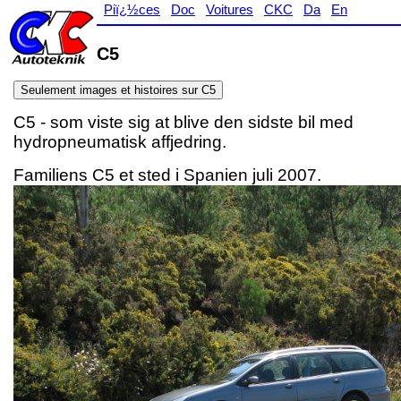
Piï¿½ces
Doc
Voitures
CKC
Da
En
C5
Seulement images et histoires sur C5
C5 - som viste sig at blive den sidste bil med
hydropneumatisk affjedring.
Familiens C5 et sted i Spanien juli 2007.