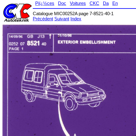
Piï¿½ces
Doc
Voitures
CKC
Da
En
Catalogue MIC00252A page 7-8521-40-1
Précédent
Suivant
Index