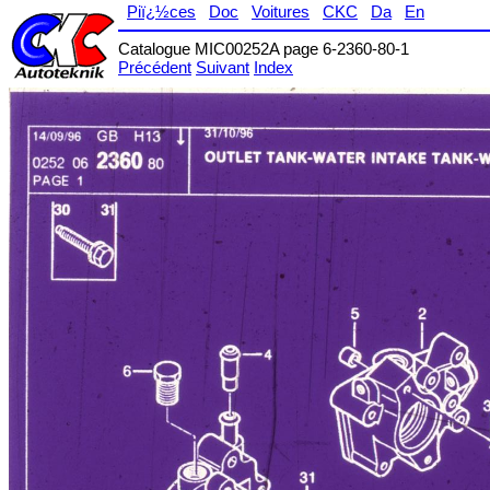
Piï¿½ces
Doc
Voitures
CKC
Da
En
Catalogue MIC00252A page 6-2360-80-1
Précédent
Suivant
Index