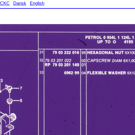
CKC
Dansk
English