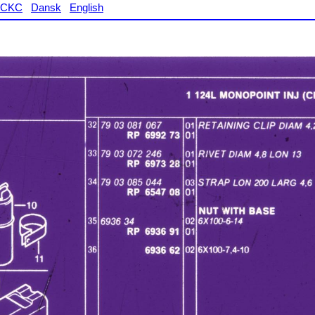
CKC
Dansk
English