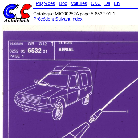
Piï¿½ces
Doc
Voitures
CKC
Da
En
Catalogue MIC00252A page 5-6532-01-1
Précédent
Suivant
Index