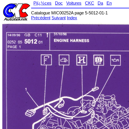
Piï¿½ces
Doc
Voitures
CKC
Da
En
Catalogue MIC00252A page 5-5012-01-1
Précédent
Suivant
Index