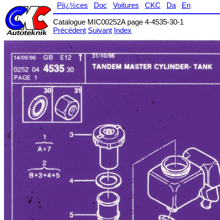
Piï¿½ces
Doc
Voitures
CKC
Da
En
Catalogue MIC00252A page 4-4535-30-1
Précédent
Suivant
Index