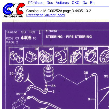
Piï¿½ces
Doc
Voitures
CKC
Da
En
Catalogue MIC00252A page 3-4405-10-2
Précédent
Suivant
Index