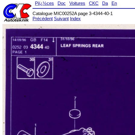
Piï¿½ces
Doc
Voitures
CKC
Da
En
Catalogue MIC00252A page 3-4344-40-1
Précédent
Suivant
Index