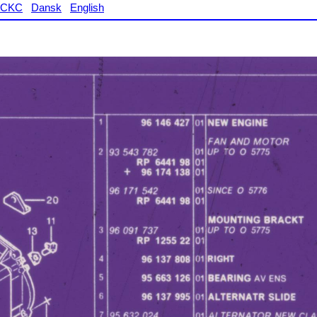
CKC
Dansk
English