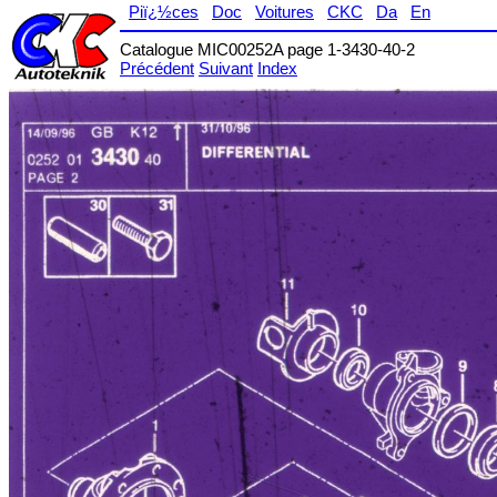
Piï¿½ces
Doc
Voitures
CKC
Da
En
Catalogue MIC00252A page 1-3430-40-2
Précédent
Suivant
Index