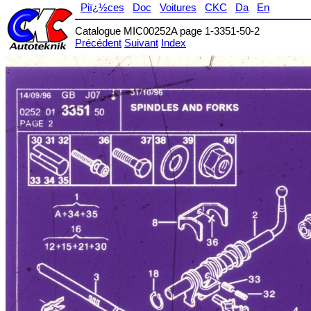
Piï¿½ces
Doc
Voitures
CKC
Da
En
Catalogue MIC00252A page 1-3351-50-2
Précédent
Suivant
Index