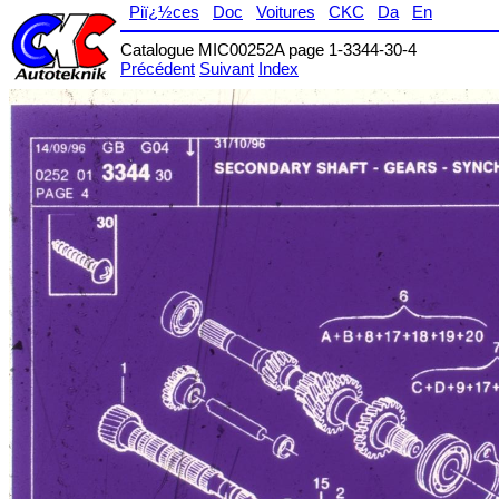
Piï¿½ces
Doc
Voitures
CKC
Da
En
Catalogue MIC00252A page 1-3344-30-4
Précédent
Suivant
Index