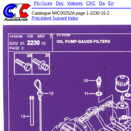
Piï¿½ces
Doc
Voitures
CKC
Da
En
Catalogue MIC00252A page 1-2230-15-2
Précédent
Suivant
Index