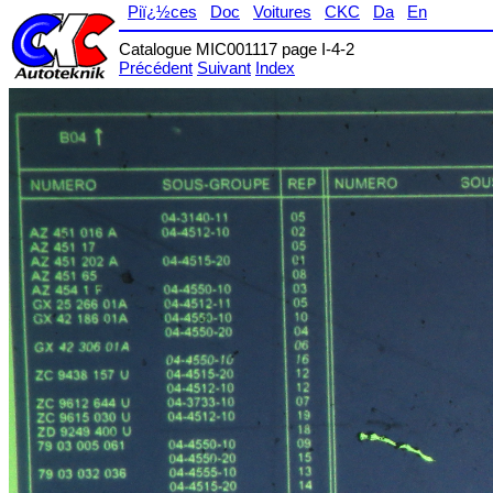
Piï¿½ces
Doc
Voitures
CKC
Da
En
Catalogue MIC001117 page I-4-2
Précédent
Suivant
Index