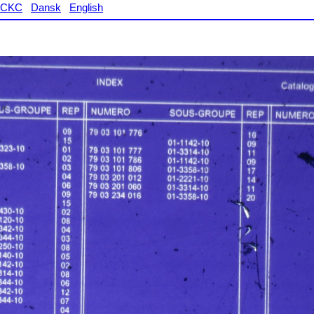
CKC
Dansk
English