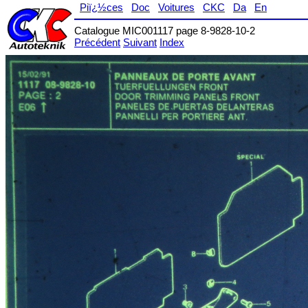
Piï¿½ces
Doc
Voitures
CKC
Da
En
Catalogue MIC001117 page 8-9828-10-2
Précédent
Suivant
Index