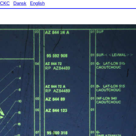
CKC
Dansk
English