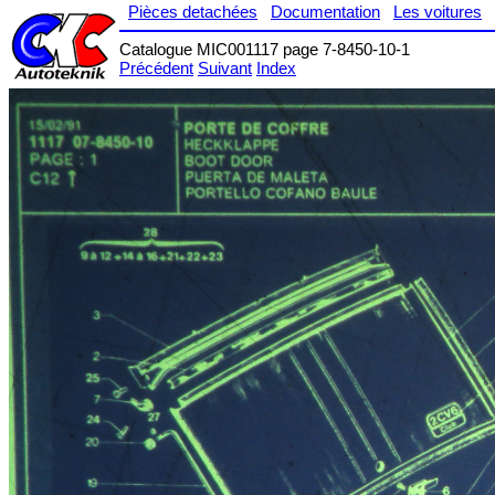
Pièces detachées
Documentation
Les voitures
Catalogue MIC001117 page 7-8450-10-1
Précédent
Suivant
Index