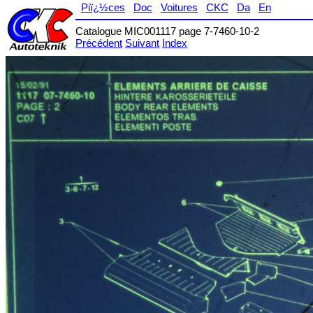
Piï¿½ces
Doc
Voitures
CKC
Da
En
Catalogue MIC001117 page 7-7460-10-2
Précédent
Suivant
Index