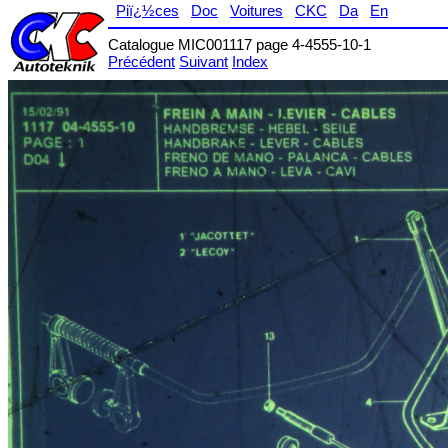
Piï¿½ces
Doc
Voitures
CKC
Da
En
Catalogue MIC001117 page 4-4555-10-1
Précédent
Suivant
Index