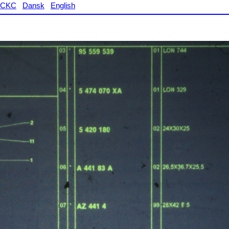
CKC
Dansk
English