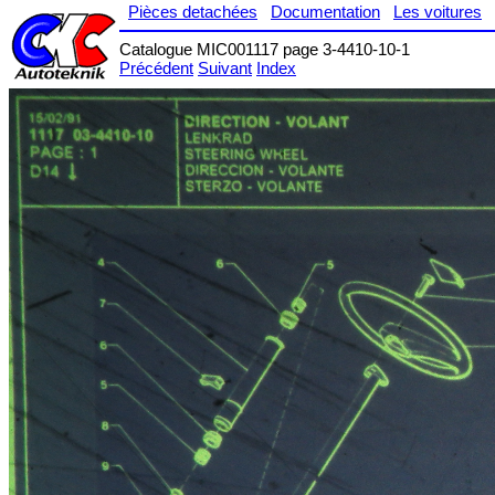
Pièces detachées
Documentation
Les voitures
Catalogue MIC001117 page 3-4410-10-1
Précédent
Suivant
Index