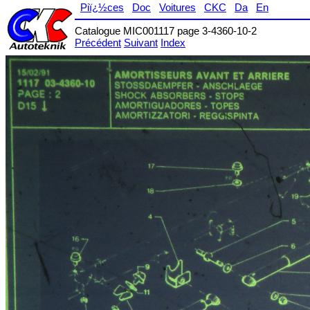
Piï¿½ces
Doc
Voitures
CKC
Da
En
Catalogue MIC001117 page 3-4360-10-2
Précédent
Suivant
Index