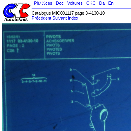
Piï¿½ces
Doc
Voitures
CKC
Da
En
Catalogue MIC001117 page 3-4130-10
Précédent
Suivant
Index