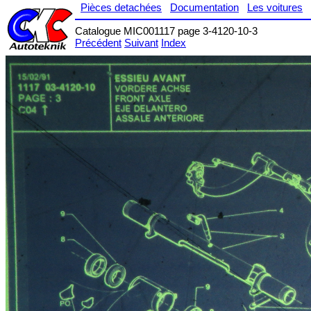
Pièces detachées
Documentation
Les voitures
Catalogue MIC001117 page 3-4120-10-3
Précédent
Suivant
Index