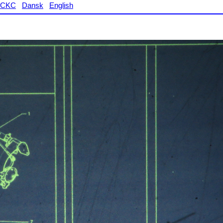
CKC
Dansk
English