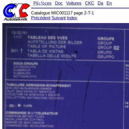
Piï¿½ces
Doc
Voitures
CKC
Da
En
Catalogue MIC001117 page 2-T-1
Précédent
Suivant
Index