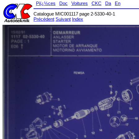
Piï¿½ces
Doc
Voitures
CKC
Da
En
Catalogue MIC001117 page 2-5330-40-1
Précédent
Suivant
Index