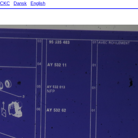
CKC
Dansk
English