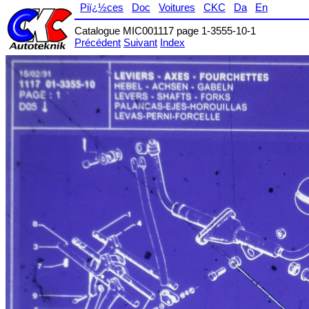
Piï¿½ces
Doc
Voitures
CKC
Da
En
Catalogue MIC001117 page 1-3555-10-1
Précédent
Suivant
Index