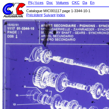
Piï¿½ces
Doc
Voitures
CKC
Da
En
Catalogue MIC001117 page 1-3344-10-1
Précédent
Suivant
Index