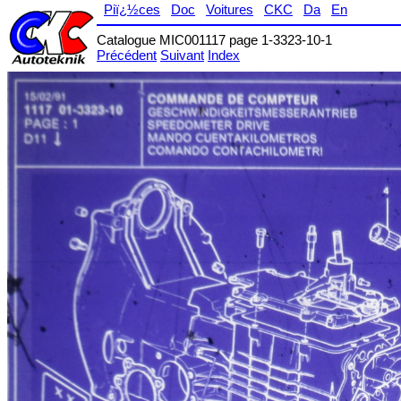
Piï¿½ces
Doc
Voitures
CKC
Da
En
Catalogue MIC001117 page 1-3323-10-1
Précédent
Suivant
Index