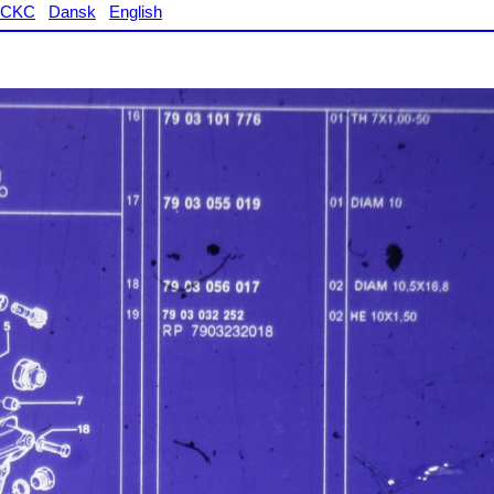
CKC
Dansk
English