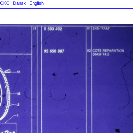
CKC
Dansk
English