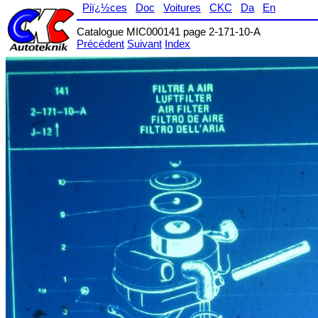
Piï¿½ces
Doc
Voitures
CKC
Da
En
Catalogue MIC000141 page 2-171-10-A
Précédent
Suivant
Index