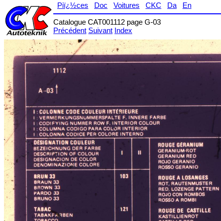
Piï¿½ces
Doc
Voitures
CKC
Da
En
Catalogue CAT001112 page G-03
Précédent
Suivant
Index