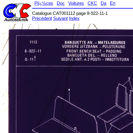
Piï¿½ces
Doc
Voitures
CKC
Da
En
Catalogue CAT001112 page 8-922-11-1
Précédent
Suivant
Index