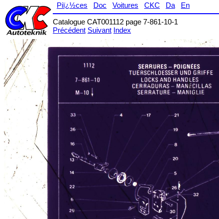
Piï¿½ces
Doc
Voitures
CKC
Da
En
Catalogue CAT001112 page 7-861-10-1
Précédent
Suivant
Index