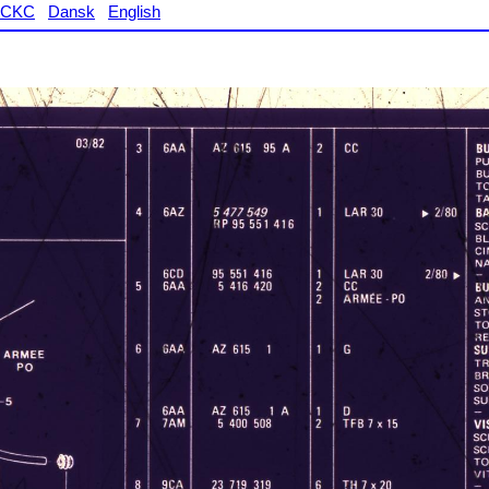
CKC
Dansk
English