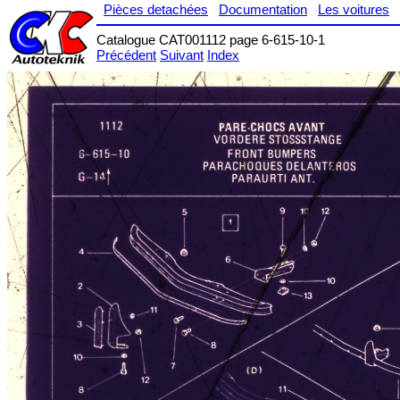
Pièces detachées
Documentation
Les voitures
Catalogue CAT001112 page 6-615-10-1
Précédent
Suivant
Index