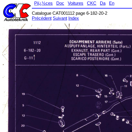
Piï¿½ces
Doc
Voitures
CKC
Da
En
Catalogue CAT001112 page 6-182-20-2
Précédent
Suivant
Index