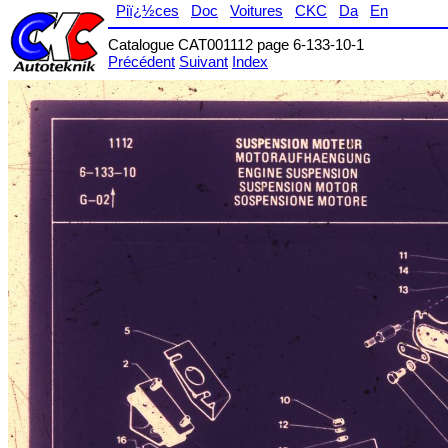
Piï¿½ces
Doc
Voitures
CKC
Da
En
Catalogue CAT001112 page 6-133-10-1
Précédent
Suivant
Index