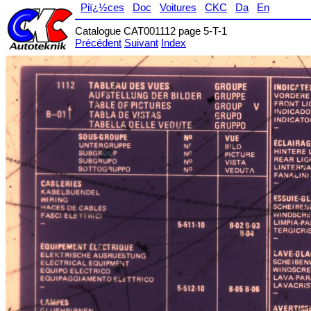
Piï¿½ces
Doc
Voitures
CKC
Da
En
Catalogue CAT001112 page 5-T-1
Précédent
Suivant
Index