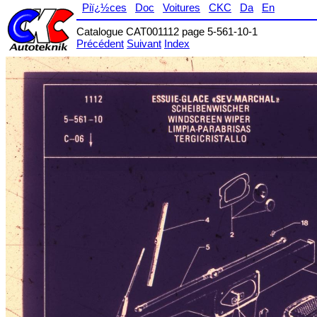
Piï¿½ces
Doc
Voitures
CKC
Da
En
Catalogue CAT001112 page 5-561-10-1
Précédent
Suivant
Index