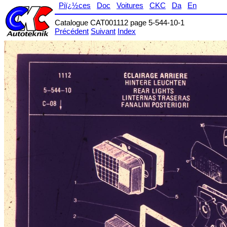
Piï¿½ces
Doc
Voitures
CKC
Da
En
Catalogue CAT001112 page 5-544-10-1
Précédent
Suivant
Index