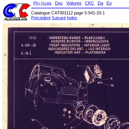
Piï¿½ces
Doc
Voitures
CKC
Da
En
Catalogue CAT001112 page 5-541-20-1
Précédent
Suivant
Index