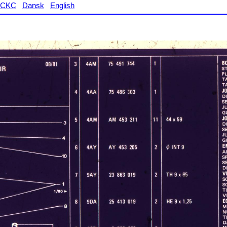
CKC
Dansk
English