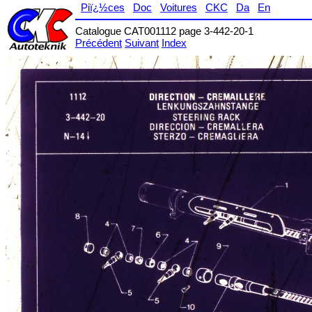
Piï¿½ces
Doc
Voitures
CKC
Da
En
Catalogue CAT001112 page 3-442-20-1
Précédent
Suivant
Index