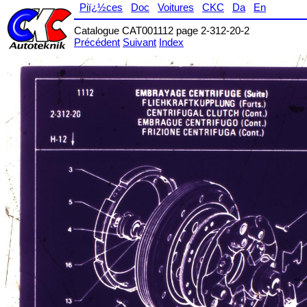
Piï¿½ces
Doc
Voitures
CKC
Da
En
Catalogue CAT001112 page 2-312-20-2
Précédent
Suivant
Index