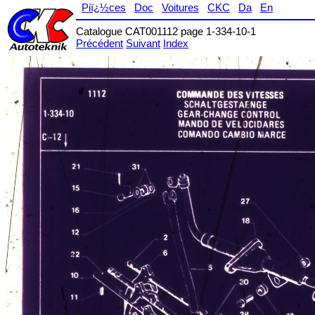
Piï¿½ces
Doc
Voitures
CKC
Da
En
Catalogue CAT001112 page 1-334-10-1
Précédent
Suivant
Index