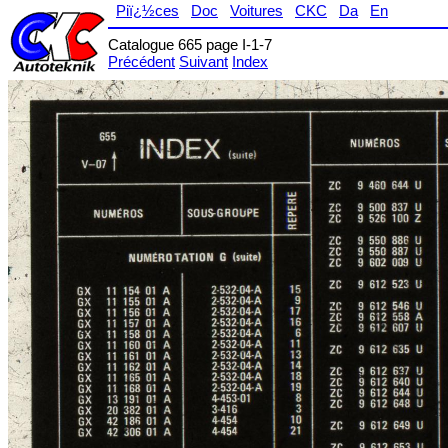
Piï¿½ces
Doc
Voitures
CKC
Da
En
Catalogue 665 page I-1-7
Précédent
Suivant
Index